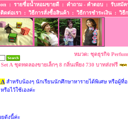
ion
:
รายชื่อน้ำหอมขายดี
:
คำถาม - คำตอบ
:
รับสมัค
:
ติดต่อเรา
:
วิธีการสั่งซื้อสินค้า
:
วิธีการชําระเงิน
:
วิธี
หมวด: ชุดธุรกิจ Perfum
Set A ชุดทดลองขายเล็กๆ 8 กลิ่นเพียง 730 บาทส่งฟรี
 A
สำหรับน้องๆ นักเรียนนักศึกษาหารายได้พิเศษ หรือผู้ที่
รือไว้ใช้เองค่ะ
ดังนี้ค่ะ