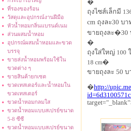
กระเป๋าใบใหญ่
�
ที่รองของร้อน
ถุงไซส์เล็กมี
13
วัสดุและอุปกรณ์งานฝีมือ
cm ถุงละ30 บา
หัวน้ำหอมกลิ่นแบรนด์เนม
ขายถุงละ
�30 
ส่วนผสมน้ำหอม
�
อุปกรณ์ผสมน้ำหอมและขวด
บรรจุ
ถุงใส่ใหญ่
100
ขายส่งน้ำหอมพร้อมใช้ใน
�
18 cm
ขวดต่าง ๆ
ขายถุงละ 50 บ
ขายสินค้ายกเซต
ขวดเทสเตอร์และน้ำหอมใน
�
http://upic.
ขวดเทสเตอร์
id=6d3100571
ขวดน้ำหอมกลมใส
target="_blank"
ขวดน้ำหอมแบบสเปรย์ขนาด
5-8 ซีซี
ขวดน้ำหอมแบบสเปรย์ขนาด