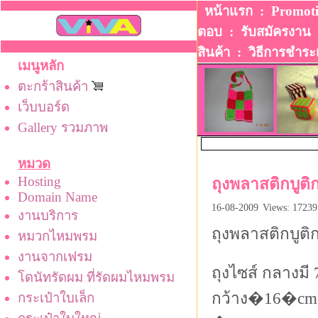
หน้าแรก
:
Promot
ตอบ
:
รับสมัครงาน
สินค้า
:
วิธีการชําระ
เมนูหลัก
ตะกร้าสินค้า
เว็บบอร์ด
Gallery รวมภาพ
หมวด
Hosting
ถุงพลาสติกบูต
Domain Name
16-08-2009
Views: 17239
งานบริการ
ถุงพลาสติกบูต
หมวกไหมพรม
งานจากเฟรม
ถุงไซส์ กลางมี 
โดนัทรัดผม ที่รัดผมไหมพรม
กว้าง�16�cm� 
กระเป๋าใบเล็ก