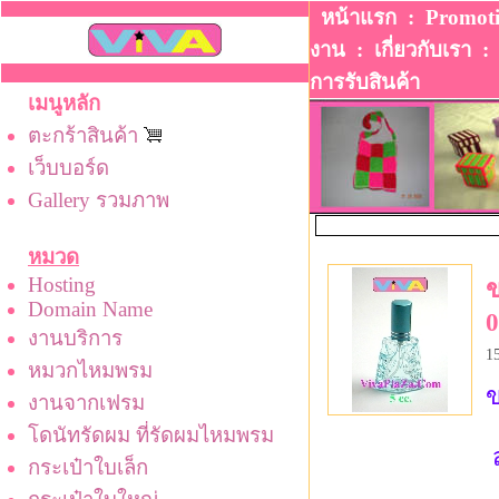
หน้าแรก
:
Promot
งาน
:
เกี่ยวกับเรา
การรับสินค้า
เมนูหลัก
ตะกร้าสินค้า
เว็บบอร์ด
Gallery รวมภาพ
หมวด
Hosting
ข
Domain Name
0
งานบริการ
1
หมวกไหมพรม
ข
งานจากเฟรม
โดนัทรัดผม ที่รัดผมไหมพรม
ส
กระเป๋าใบเล็ก