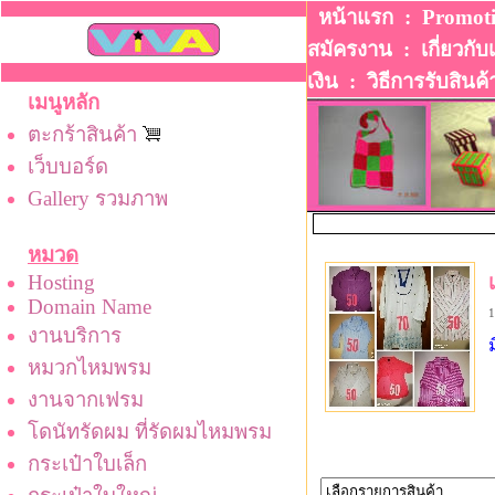
หน้าแรก
:
Promot
สมัครงาน
:
เกี่ยวกับ
เงิน
:
วิธีการรับสินค้
เมนูหลัก
ตะกร้าสินค้า
เว็บบอร์ด
Gallery รวมภาพ
หมวด
Hosting
Domain Name
1
งานบริการ
หมวกไหมพรม
งานจากเฟรม
โดนัทรัดผม ที่รัดผมไหมพรม
กระเป๋าใบเล็ก