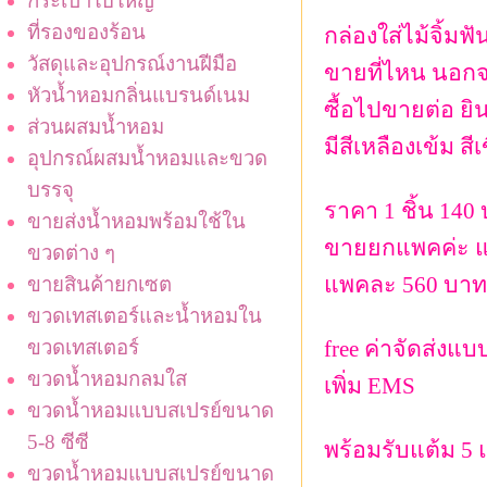
กระเป๋าใบใหญ่
ที่รองของร้อน
กล่องใส่ไม้จิ้ม
วัสดุและอุปกรณ์งานฝีมือ
ขายที่ไหน นอกจ
หัวน้ำหอมกลิ่นแบรนด์เนม
ซื้อไปขายต่อ ยิน
ส่วนผสมน้ำหอม
มีสีเหลืองเข้ม สี
อุปกรณ์ผสมน้ำหอมและขวด
บรรจุ
ราคา 1 ชิ้น 140
ขายส่งน้ำหอมพร้อมใช้ใน
ขายยกแพคค่ะ แพค
ขวดต่าง ๆ
แพคละ 560 บาท
ขายสินค้ายกเซต
ขวดเทสเตอร์และน้ำหอมใน
ขวดเทสเตอร์
free ค่าจัดส่งแ
ขวดน้ำหอมกลมใส
เพิ่ม EMS
ขวดน้ำหอมแบบสเปรย์ขนาด
5-8 ซีซี
พร้อมรับแต้ม 5 
ขวดน้ำหอมแบบสเปรย์ขนาด