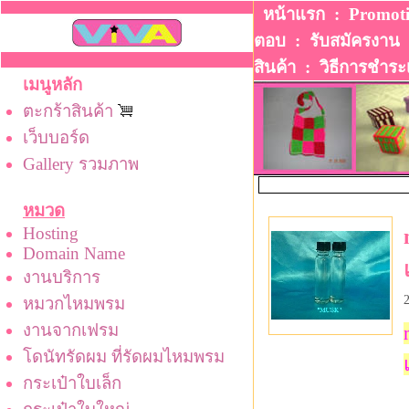
หน้าแรก
:
Promot
ตอบ
:
รับสมัครงาน
สินค้า
:
วิธีการชําระ
เมนูหลัก
ตะกร้าสินค้า
เว็บบอร์ด
Gallery รวมภาพ
หมวด
Hosting
Domain Name
งานบริการ
หมวกไหมพรม
งานจากเฟรม
โดนัทรัดผม ที่รัดผมไหมพรม
กระเป๋าใบเล็ก