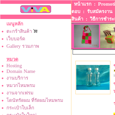
หน้าแรก
:
Promot
ตอบ
:
รับสมัครงาน
สินค้า
:
วิธีการชําระ
เมนูหลัก
ตะกร้าสินค้า
เว็บบอร์ด
Gallery รวมภาพ
หมวด
Hosting
Domain Name
1
งานบริการ
หมวกไหมพรม
งานจากเฟรม
โดนัทรัดผม ที่รัดผมไหมพรม
กระเป๋าใบเล็ก