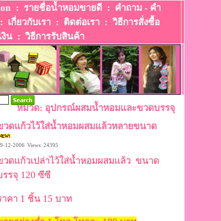
ion
:
รายชื่อน้ำหอมขายดี
:
คำถาม - คำ
:
เกี่ยวกับเรา
:
ติดต่อเรา
:
วิธีการสั่งซื้อ
เงิน
:
วิธีการรับสินค้า
หมวด: อุปกรณ์ผสมน้ำหอมและขวดบรรจุ
ขวดแก้วไว้ใส่น้ำหอมผสมแล้วหลายขนาด
9-12-2006
Views: 24395
ขวดแก้วเปล่าไว้ใส่น้ำหอมผสมแล้ว ขนาด
บรรจุ 120 ซีซี
ราคา 1 ชิ้น 15 บาท