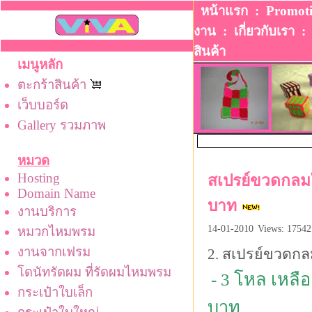
หน้าแรก
:
Promot
งาน
:
เกี่ยวกับเรา
สินค้า
เมนูหลัก
ตะกร้าสินค้า
เว็บบอร์ด
Gallery รวมภาพ
หมวด
Hosting
สเปรย์ขวดกลมใ
Domain Name
บาท
งานบริการ
14-01-2010
Views: 17542
หมวกไหมพรม
งานจากเฟรม
2. สเปรย์ขวดกล
โดนัทรัดผม ที่รัดผมไหมพรม
- 3 โหล เหลือ
กระเป๋าใบเล็ก
บาท