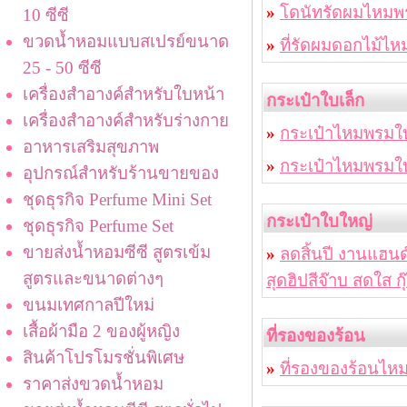
»
โดนัทรัดผมไหมพร
10 ซีซี
ขวดน้ำหอมแบบสเปรย์ขนาด
»
ที่รัดผมดอกไม้ไ
25 - 50 ซีซี
เครื่องสำอางค์สำหรับใบหน้า
กระเป๋าใบเล็ก
เครื่องสำอางค์สำหรับร่างกาย
»
กระเป๋าไหมพรมใ
อาหารเสริมสุขภาพ
»
กระเป๋าไหมพรมใ
อุปกรณ์สำหรับร้านขายของ
ชุดธุรกิจ Perfume Mini Set
กระเป๋าใบใหญ่
ชุดธุรกิจ Perfume Set
ขายส่งน้ำหอมซีซี สูตรเข้ม
»
ลดสิ้นปี งานแฮน
สูตรและขนาดต่างๆ
สุดฮิปสีจ๊าบ สดใส กุ
ขนมเทศกาลปีใหม่
เสื้อผ้ามือ 2 ของผู้หญิง
ที่รองของร้อน
สินค้าโปรโมรชั่นพิเศษ
»
ที่รองของร้อนไหมพ
ราคาส่งขวดน้ำหอม