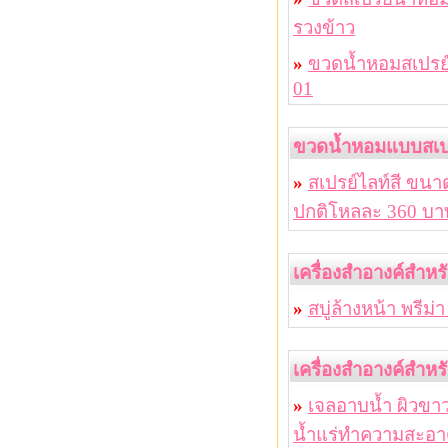
รวงข้าว
»
ขวดน้ำหอมสเปรย์แ
01
ขวดน้ำหอมแบบสเปร
»
สเปรย์ไลท์สี ขนา
ปกติโหลละ 360 บา
เครื่องสำอางค์สำห
»
สบู่ล้างหน้า พรีม่
เครื่องสำอางค์สำหร
»
เจลอาบน้ำ ผิวขาว
น้ำแร่ทำความสะอา