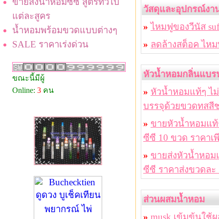
ขายส่งน้ำหอมซีซี สูตรทั่วไป
วัสดุและอุปกรณ์งาน
แต่ละสูคร
»
ไหมฟูของวีนัส s
น้ำหอมพร้อมขวดแบบต่างๆ
SALE ราคาเร่งด่วน
»
ลดล้างสต็อค ไหม
หัวน้ำหอมกลิ่นแบ
ขณะนี้มีผู้
Online:
3
คน
»
หัวน้ำหอมแท้ๆ ไ
บรรจุด้วยขวดทสสี
»
ขายหัวน้ำหอมแท้ๆ
ซีซี 10 ขวด ราคาเ
»
ขายส่งหัวน้ำหอม
ซีซี ราคาส่งขวดละ
ส่วนผสมน้ำหอม
»
musk เข้มข้นใช