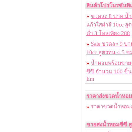
สินค้าโปรโมรชั่นพ
»
ขวดละ 8 บาท น
แก้วใสฝาสี 10cc สู
ต่ำ 3 โหลเพียง 288
»
Sale ขวดละ 9 บา
10cc สูตรทน 4-5 ชม
»
น้ำหอมพร้อมขายส
ซีซี จำนวน 100 ชิ้
Em
ราคาส่งขวดน้ำหอ
»
ราคาขวดน้ำหอม
ขายส่งน้ำหอมซีซี ส