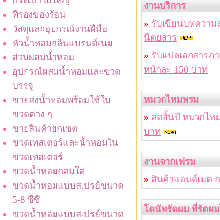
กระเป๋าใบใหญ่
งานบริการ
ที่รองของร้อน
»
รับเขียนบทความล
วัสดุและอุปกรณ์งานฝีมือ
นิตยสาร
หัวน้ำหอมกลิ่นแบรนด์เนม
»
รับแปลเอกสารภาษา
ส่วนผสมน้ำหอม
หน้าละ 150 บาท
อุปกรณ์ผสมน้ำหอมและขวด
บรรจุ
หมวกไหมพรม
ขายส่งน้ำหอมพร้อมใช้ใน
ขวดต่าง ๆ
»
ลดสิ้นปี หมวกไหมพ
ขายสินค้ายกเซต
บาท
ขวดเทสเตอร์และน้ำหอมใน
ขวดเทสเตอร์
งานจากเฟรม
ขวดน้ำหอมกลมใส
»
สินค้าแฮนด์เมด ก
ขวดน้ำหอมแบบสเปรย์ขนาด
5-8 ซีซี
โดนัทรัดผม ที่รัด
ขวดน้ำหอมแบบสเปรย์ขนาด