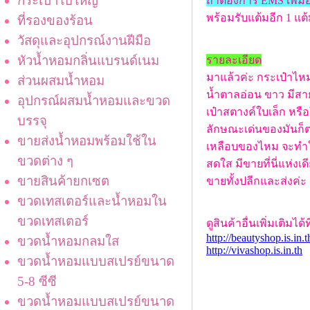
กระเป๋าใบใหญ่
ถ้าต้องการ EMS เพิ่ม
พร้อมรับแต้มอีก 1 แต
ที่รองของร้อน
วัสดุและอุปกรณ์งานฝีมือ
หัวน้ำหอมกลิ่นแบรนด์เนม
รายละเอียด
มาแล้วค่ะ กระเป๋าไห
ส่วนผสมน้ำหอม
น้ำตาลอ่อน ขาว มีสา
อุปกรณ์ผสมน้ำหอมและขวด
เป๋าสตางค์ใบเล็ก หรื
บรรจุ
ลักษณะเด่นของมันก็ตร
ขายส่งน้ำหอมพร้อมใช้ใน
เหลือบของไหม จะทำให
ขวดต่าง ๆ
สดใส มีขายที่นี่แห่งเดี
ขายสินค้ายกเซต
ขายทั้งปลีกและส่งค่ะ
ขวดเทสเตอร์และน้ำหอมใน
ขวดเทสเตอร์
ดูสินค้าอื่นเพิ่มเติมได้ที
http://beautyshop.is.in.t
ขวดน้ำหอมกลมใส
http://vivashop.is.in.th
ขวดน้ำหอมแบบสเปรย์ขนาด
5-8 ซีซี
ขวดน้ำหอมแบบสเปรย์ขนาด