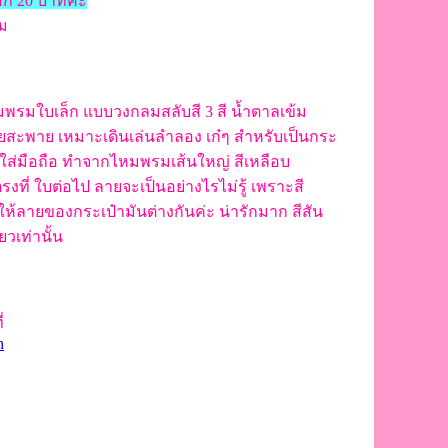
อีก 20 บาทคะ
้ม
มพรมใบเล็ก แบบวงกลมสลับสี 3 สี น้ำตาลเข้ม
ยสะพาย เหมาะเดินเล่นลำลอง เก๋ๆ สำหรับเป็นกระ
อใส่มือถือ ทำจากไหมพรมเส้นใหญ่ สีเหลือบ
งที่ ใบต่อไป ลายจะเป็นอย่างไรไม่รู้ เพราะสี
้ลายของกระเป๋ามันต่างกันค่ะ น่ารักมาก สีสัน
ยวเท่านั้น
่
h