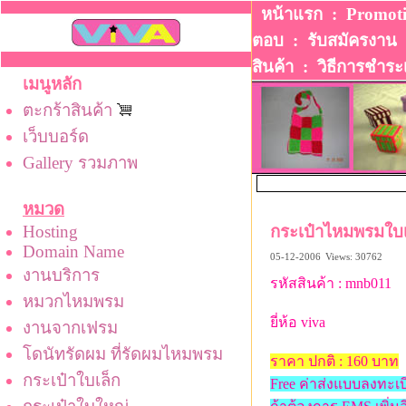
หน้าแรก
:
Promot
ตอบ
:
รับสมัครงาน
สินค้า
:
วิธีการชําระ
เมนูหลัก
ตะกร้าสินค้า
เว็บบอร์ด
Gallery รวมภาพ
หมวด
Hosting
กระเป๋าไหมพรมใบเ
Domain Name
05-12-2006
Views: 30762
งานบริการ
รหัสสินค้า : mnb011
หมวกไหมพรม
ยี่ห้อ viva
งานจากเฟรม
โดนัทรัดผม ที่รัดผมไหมพรม
ราคา ปกติ : 160 บาท
กระเป๋าใบเล็ก
Free ค่าส่งแบบลงทะเ