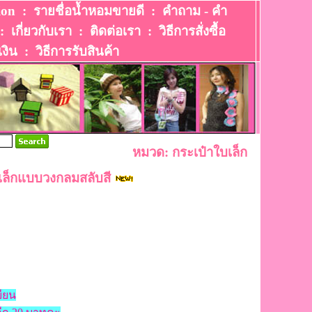
ion
:
รายชื่อน้ำหอมขายดี
:
คำถาม - คำ
:
เกี่ยวกับเรา
:
ติดต่อเรา
:
วิธีการสั่งซื้อ
เงิน
:
วิธีการรับสินค้า
หมวด: กระเป๋าใบเล็ก
ล็กแบบวงกลมสลับสี
บียน