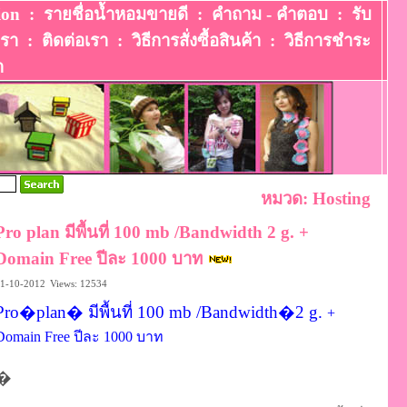
ion
:
รายชื่อน้ำหอมขายดี
:
คำถาม - คำตอบ
:
รับ
เรา
:
ติดต่อเรา
:
วิธีการสั่งซื้อสินค้า
:
วิธีการชําระ
า
หมวด: Hosting
Pro plan มีพื้นที่ 100 mb /Bandwidth 2 g. +
Domain Free ปีละ 1000 บาท
1-10-2012
Views: 12534
Pro�plan� มีพื้นที่ 100 mb /Bandwidth�2 g.
+
Domain Free
ปีละ 1000 บาท
�